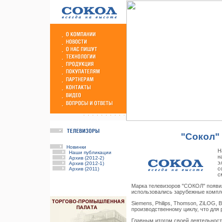
"Сокол" 
Новинки
Н
Наши публикации
н
Архив (2012-2)
э
Архив (2012-1)
с
Архив (2011)
с
Марка телевизоров "СОКОЛ" появила
использовались зарубежные компле
Siemens, Philips, Thomson, ZiLOG, 
производственному циклу, что для
Главным итогом своей деятельност