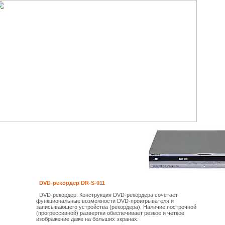
DVD-рекордер DR-S-011
DVD-рекордер. Конструкция DVD-рекордера сочетает
функциональные возможности DVD-проигрывателя и
записывающего устройства (рекордера). Наличие построчной
(прогрессивной) развертки обеспечивает резкое и четкое
изображение даже на больших экранах.