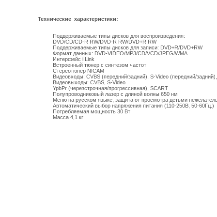
Технические характеристики:
Поддерживаемые типы дисков для воспроизведения:
DVD/CD/CD-R RW/DVD-R RW/DVD+R RW
Поддерживаемые типы дисков для записи: DVD+R/DVD+RW
Формат данных: DVD-VIDEO/MP3/CD/VCD/JPEG/WMA
Интерфейс i.Link
Встроенный тюнер с синтезом частот
Стереотюнер NICAM
Видеовходы: CVBS (передний/задний), S-Video (передний/задний
Видеовыходы: CVBS, S-Video
YpbPr (черезстрочная/прогрессивная), SCART
Полупроводниковый лазер с длиной волны 650 нм
Меню на русском языке, защита от просмотра детьми нежелател
Автоматический выбор напряжения питания (110-250В, 50-60Гц.)
Потребляемая мощность 30 Вт
Масса 4,1 кг