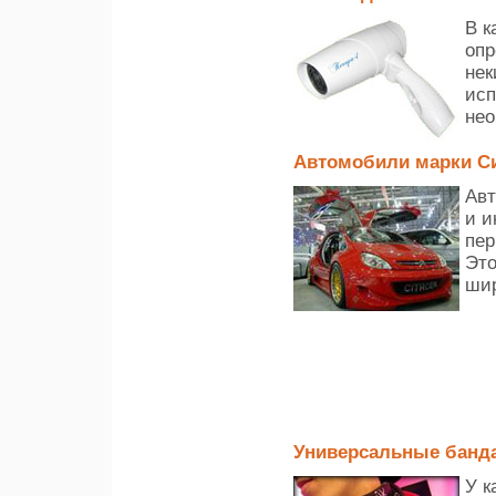
В к
опр
нек
исп
нео
Автомобили марки С
Авт
и и
пер
Это
шир
Универсальные банд
У к