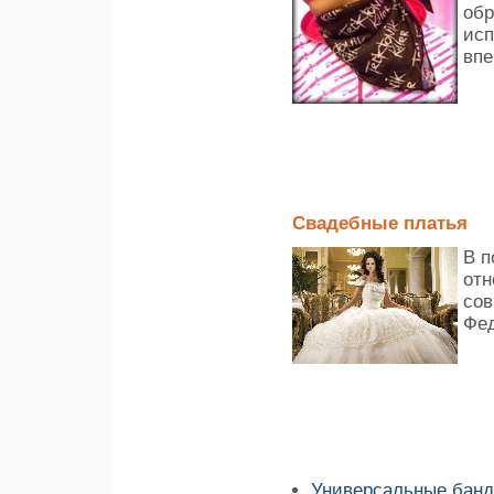
обр
исп
впе
Свадебные платья
В п
отн
сов
Фед
Универсальные бан