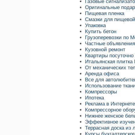
Газовые сигнализат
Оригинальные подар
Пищeвая пленка
Смазки для пищево
Упаковка
Купить бетон
Грузоперевозки по М
Частные объявления
Кузовной ремонт
Квартиры посуточно
Итальянская плитка 
От механических те
Аренда офиса
Все для автолюбите
Использование ткан
Компрессоры
Ипотека
Реклама в Интернете
Компрессорное обор
Нижнее женское бел
Эффективное изучен
Террасная доска из
Курсы бухгалтерског