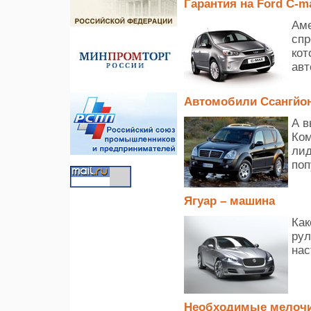
Гарантия на Ford C-m
Аме
спр
кот
авт
Автомобили Ссангйо
А в
Ком
лид
поп
Ягуар – машина
Как
рул
нас
Необходимые мелоч